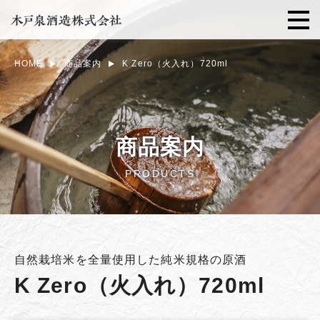
HOME
商品案内
K Zero（火入れ）720ml
商品案内
PRODUCTS
自然栽培米を全量使用した純米規格の原酒
K Zero（火入れ）720ml