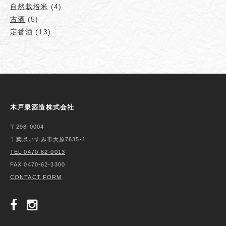
自然栽培米
(4)
古酒
(5)
定番酒
(13)
木戸泉酒造株式会社
〒298-0004
千葉県いすみ市大原7635-1
TEL 0470-62-0013
FAX 0470-62-3300
CONTACT FORM