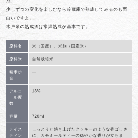
成、
少しずつの変化を楽しむなら冷蔵庫で熟成してみるのも面
白いですよ。
木戸泉の熟成酒は常温熟成が基本です。
原料名
米（国産）、米麹（国産米）
原料米
自然栽培米
精米歩
―
合
アルコ
18%
ール度
数
容量
720ml
テイス
しっとりと焼き上げたクッキーのような香ばしさ
ティン
に、カモミールティーの穏やかな香りが立ちま