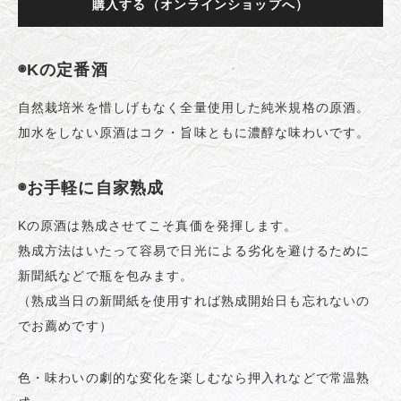
購入する（オンラインショップへ）
◉Kの定番酒
自然栽培米を惜しげもなく全量使用した純米規格の原酒。
加水をしない原酒はコク・旨味ともに濃醇な味わいです。
◉お手軽に自家熟成
Kの原酒は熟成させてこそ真価を発揮します。
熟成方法はいたって容易で日光による劣化を避けるために
新聞紙などで瓶を包みます。
（熟成当日の新聞紙を使用すれば熟成開始日も忘れないの
でお薦めです）
色・味わいの劇的な変化を楽しむなら押入れなどで常温熟