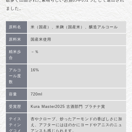
数多く出品された素晴らしいお酒の中の1つとして選出され
ました。
原料名
米（国産）、米麹（国産米）、醸造アルコール
原料米
国産米使用
精米歩
－％
合
アルコ
16%
ール度
数
容量
720ml
受賞歴
Kura Master2025 古酒部門 プラチナ賞
テイス
杏やクローブ、炒ったアーモンドの香ばしさに加
ティン
え、アフターにはほのかにヨードやアニスのニュ
グコメ
アンスも感じられます。