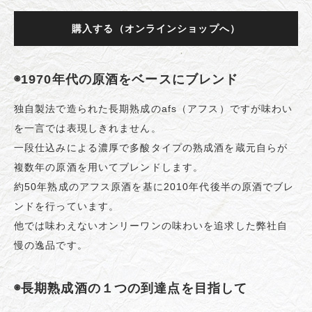
購入する（オンラインショップへ）
◉1970年代の原酒をベースにブレンド
独自製法で造られた長期熟成のafs（アフス）ですが味わい
を一言では表現しきれません。
一段仕込みによる濃厚で多酸タイプの熟成酒を蔵元自らが
複数年の原酒を用いてブレンドします。
約50年熟成のアフス原酒を基に2010年代後半の原酒でブレ
ンドを行っています。
他では味わえないオンリーワンの味わいを追求した弊社自
慢の逸品です。
◉長期熟成酒の１つの到達点を目指して