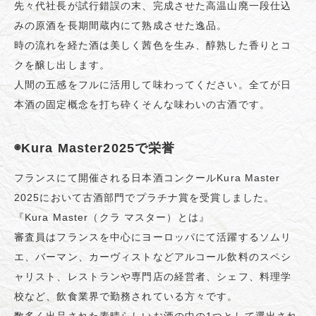
先々代社長が試行錯誤の末、完成させた高温山廃一段仕込
みの原酒を長期間蔵内にて熟成させた逸品。
時の流れを経た酒は美しく茜色を生み、醇熟した香りとコ
クを醸し出します。
人間の五感をフルに活用して味わってください。全てが日
本酒の固定概念を打ち砕くそんな味わいの古酒です。
◉Kura Master2025で栄誉
フランスにて開催される日本酒コンクールKura Master
2025において古酒部門でプラチナ賞を受賞しました。
『Kura Master（クラ マスター）とは』
審査員はフランスを中心にヨーロッパにて活躍するソムリ
エ、バーマン、カーヴィストなどアルコール飲料のスペシ
ャリスト、レストランや専門店の経営者、シェフ、料理学
校など、飲食業界で勤務されている方々です。