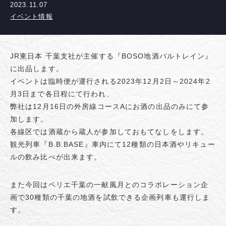
2023.11.07
イベント情報
JR東日本 千葉支社が主催する『BOSO地酒バルトレイン』
に出品します。
イベントは臨時便が運行される2023年12月2日～2024年2
月3日まで各日程にて行われ、
弊社は12月16日の外房線コースAにお酒の出品のみにて参
加します。
各線区では酒蔵から蔵人が参加しておもてなしをします。
観光列車『B.B.BASE』車内にて12種類の日本酒やリキュー
ルの飲み比べが出来ます。
また今回はペリエ千葉の一献風月とのコラボレーション企
画で30種類の千葉の地酒を試飲できる企画列車も運行しま
す。