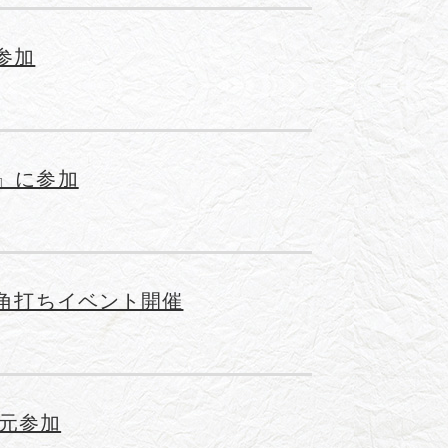
参加
酒編』に参加
チバ角打ちイベント開催
元参加