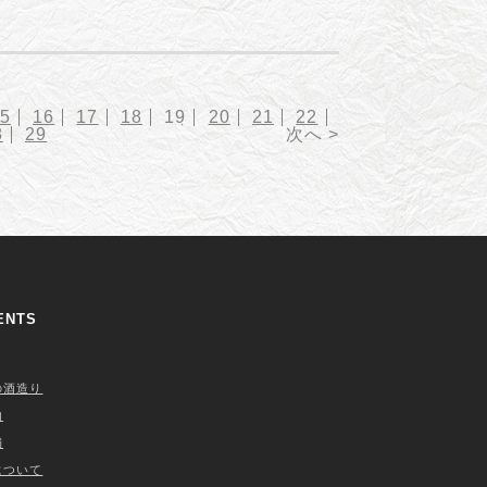
5
16
17
18
19
20
21
22
8
29
次へ >
ENTS
の酒造り
内
舗
について