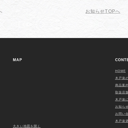
へ
お知らせTOPへ
MAP
CONT
HOME
木戸泉
商品案
取扱店
木戸泉
お知ら
お問い
木戸泉
大きい地図を開く