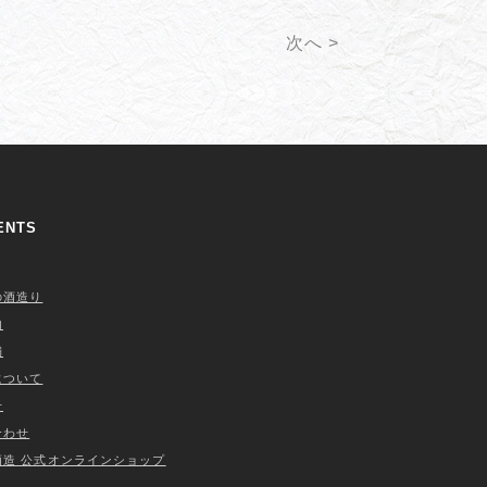
次へ >
ENTS
の酒造り
内
舗
について
せ
合わせ
酒造 公式オンラインショップ