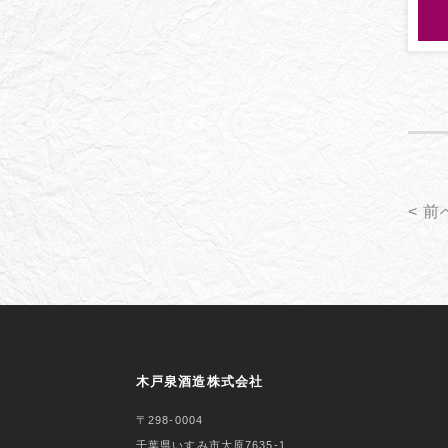
< 前
木戸泉酒造株式会社
〒298-0004
千葉県いすみ市大原7635-1