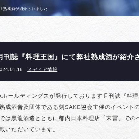
社熟成酒が紹介されました
月刊誌『料理王国』にて弊社熟成酒が紹介
024.01.16
メディア情報
LAホールディングスが発行しております月刊誌『料
熟成酒普及団体である刻SAKE協会主催のイベント
では黒龍酒造とともに都内日本料理店『末冨』での
載いただいています。