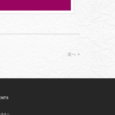
次へ >
ENTS
の酒造り