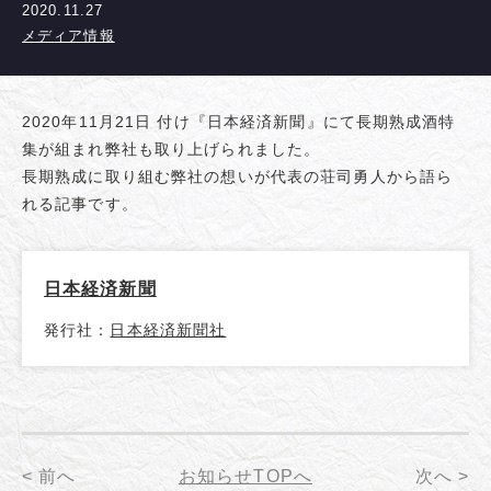
2020.11.27
メディア情報
2020年11月21日 付け『日本経済新聞』にて長期熟成酒特
集が組まれ弊社も取り上げられました。
長期熟成に取り組む弊社の想いが代表の荘司勇人から語ら
れる記事です。
日本経済新聞
発行社：
日本経済新聞社
< 前へ
お知らせTOPへ
次へ >