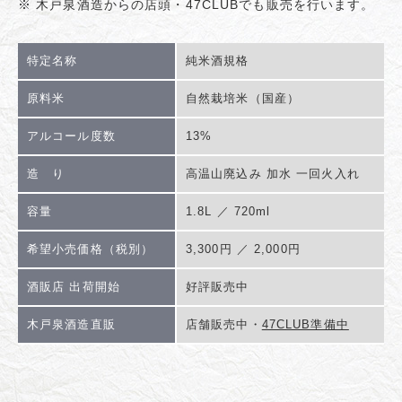
※ 木戸泉酒造からの店頭・47CLUBでも販売を行います。
特定名称
純米酒規格
原料米
自然栽培米（国産）
アルコール度数
13%
造 り
高温山廃込み 加水 一回火入れ
容量
1.8L ／ 720ml
希望小売価格（税別）
3,300円 ／ 2,000円
酒販店 出荷開始
好評販売中
木戸泉酒造直販
店舗販売中・
47CLUB準備中