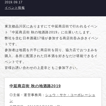
2019.09.17
イベント情報
東京都品川区にありますにて中延商店街で行われるイベン
ト『中延商店街 秋の地酒路2019』に出展いたします。
弊社を含む日本酒蔵17場が参加する商店街呑み歩きイベン
トです。
参加者は地図を片手に商店街を回り、協力店でおつまみを
購入、各所に配置された日本酒を好きなだけ堪能できるイ
ベントです。
皆様お誘い合わせの上是非ともご参加下さい。
中延商店街 秋の地酒路2019
◎主催・運営事務局：
シュウ・サケ・コーポレーショ
ン