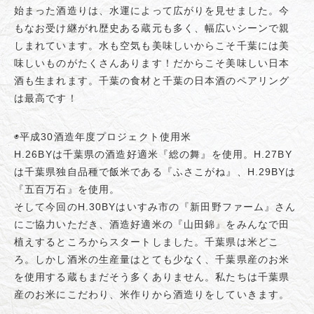
始まった酒造りは、水運によって広がりを見せました。今
もなお受け継がれ歴史ある蔵元も多く、幅広いシーンで親
しまれています。水も空気も美味しいからこそ千葉には美
味しいものがたくさんあります！だからこそ美味しい日本
酒も生まれます。千葉の食材と千葉の日本酒のペアリング
は最高です！
◉平成30酒造年度プロジェクト使用米
H.26BYは千葉県の酒造好適米『総の舞』を使用。H.27BY
は千葉県独自品種で飯米である『ふさこがね』、H.29BYは
『五百万石』を使用。
そして今回のH.30BYはいすみ市の『新田野ファーム』さん
にご協力いただき、酒造好適米の『山田錦』をみんなで田
植えするところからスタートしました。千葉県は米どこ
ろ。しかし酒米の生産量はとても少なく、千葉県産のお米
を使用する蔵もまだそう多くありません。私たちは千葉県
産のお米にこだわり、米作りから酒造りをしていきます。