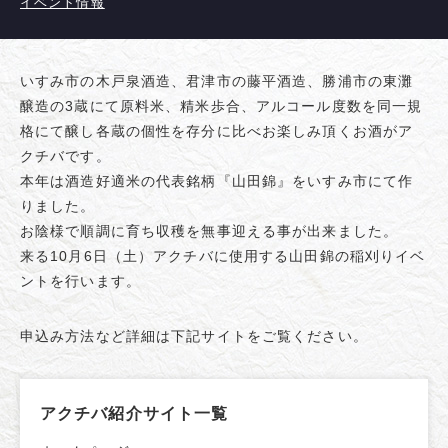
イベント情報
いすみ市の木戸泉酒造、君津市の藤平酒造、勝浦市の東灘
醸造の3蔵にて原料米、精米歩合、アルコール度数を同一規
格にて醸し各蔵の個性を存分に比べお楽しみ頂くお酒がア
クチバです。
本年は酒造好適米の代表銘柄『山田錦』をいすみ市にて作
りました。
お陰様で順調に育ち収穫を無事迎える事が出来ました。
来る10月6日（土）アクチバに使用する山田錦の稲刈りイベ
ントを行います。
申込み方法など詳細は下記サイトをご覧ください。
アクチバ紹介サイト一覧