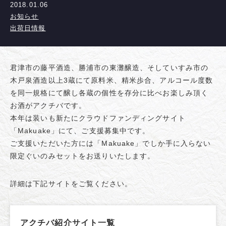
2018.01.06
お知らせ
出荷日情報
君津市の藤平酒造、勝浦市の東灘醸造、そしていすみ市の
木戸泉酒造以上3蔵にて原料米、精米歩合、アルコール度数
を同一規格にて醸し各蔵の個性を存分に比べお楽しみ頂く
お酒がアクチバです。
本年は装いも新たにクラウドファンディングサイト
「Makuake」にて、ご支援募集中です。
ご支援いただいた方には「Makuake」でしか手に入らない
限定ぐいのみセットをお送りいたします。
詳細は下記サイトをご覧ください。
アクチバ紹介サイト一覧