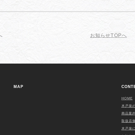
へ
お知らせTOPへ
MAP
CONT
HOME
木戸泉
商品案
取扱店
木戸泉