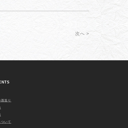
次へ >
ENTS
の酒造り
内
舗
について