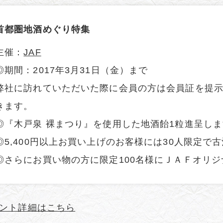
首都圏地酒めぐり特集
主催：
JAF
◎期間：2017年3月31日（金）まで
弊社に訪れていただいた際に会員の方は会員証を提
きます。
◎『木戸泉 裸まつり』を使用した地酒飴1粒進呈し
◎5,400円以上お買い上げのお客様には30人限定で
◎さらにお買い物の方に限定100名様にＪＡＦオリ
ント詳細はこちら